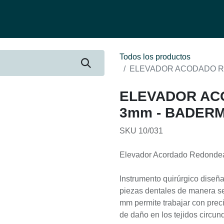
fertas
Contacto
Ser distribuidor
Quienes Somos
Be-Learnin
Todos los productos
ELEVADOR ACODADO R
ELEVADOR A
3mm - BADER
SKU 10/031
Elevador Acordado Redonde
Instrumento quirúrgico diseñado
piezas dentales de manera s
mm permite trabajar con prec
de daño en los tejidos circun