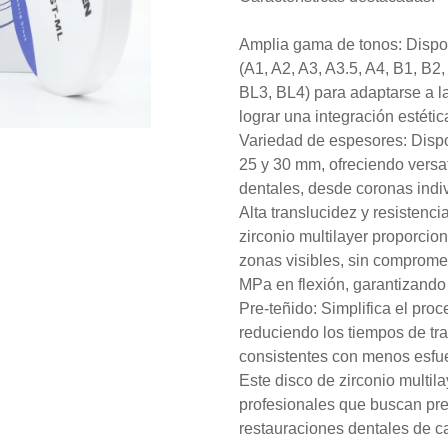
Amplia gama de tonos: Dispo
(A1, A2, A3, A3.5, A4, B1, B2
BL3, BL4) para adaptarse a l
lograr una integración estétic
Variedad de espesores: Dispon
25 y 30 mm, ofreciendo versat
dentales, desde coronas indi
Alta translucidez y resistenc
zirconio multilayer proporcio
zonas visibles, sin comprome
MPa en flexión, garantizando 
Pre-teñido: Simplifica el pro
reduciendo los tiempos de tra
consistentes con menos esfu
Este disco de zirconio multila
profesionales que buscan prec
restauraciones dentales de ca