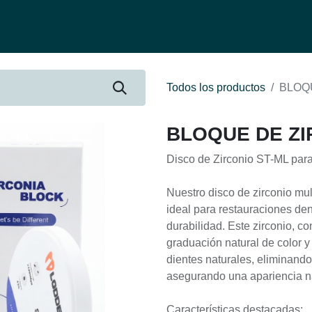
fertas
Contacto
Ser distribuidor
Quienes Somos
Be-Learnin
Todos los productos
BLOQU
BLOQUE DE ZIR
Disco de Zirconio ST-ML para
Nuestro disco de zirconio mul
ideal para restauraciones de
durabilidad. Este zirconio, c
graduación natural de color y
dientes naturales, eliminand
asegurando una apariencia na
Características destacadas: