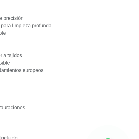
a precisión
 para limpieza profunda
ble
r a tejidos
sible
rodamientos europeos
stauraciones
Incluido