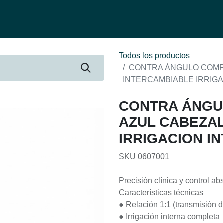
fertas
Contacto
Ser distribuidor
Quienes Somos
Be-Learnin
Todos los productos
CONTRA ÁNGULO COMPL
INTERCAMBIABLE IRRIG
CONTRA ÁNGU
AZUL CABEZA
IRRIGACION I
SKU 0607001
Precisión clínica y control ab
Características técnicas
● Relación 1:1 (transmisión d
● Irrigación interna completa